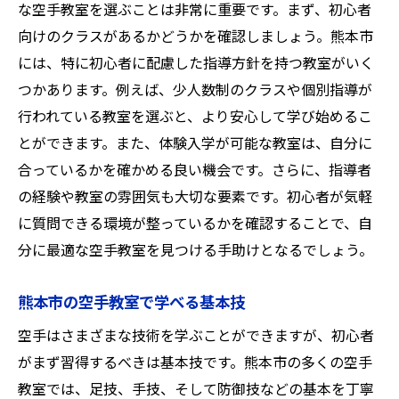
な空手教室を選ぶことは非常に重要です。まず、初心者
熊本市の空手教室での無料体験の流れ
向けのクラスがあるかどうかを確認しましょう。熊本市
健康促進として空手を始める理由
には、特に初心者に配慮した指導方針を持つ教室がいく
新しい趣味としての空手教室参加体験
つかあります。例えば、少人数制のクラスや個別指導が
熊本市で空手教室を選ぶ際のポイント
行われている教室を選ぶと、より安心して学び始めるこ
とができます。また、体験入学が可能な教室は、自分に
子どもから大人まで熊本市の空手教室をおすす
合っているかを確かめる良い機会です。さらに、指導者
めする理由
の経験や教室の雰囲気も大切な要素です。初心者が気軽
年齢に応じた指導プログラムの魅力
に質問できる環境が整っているかを確認することで、自
親子で楽しめる空手教室の特徴
分に最適な空手教室を見つける手助けとなるでしょう。
大人が空手教室で得られるもの
子どもの成長を促す空手教室
熊本市の空手教室で学べる基本技
多様な年齢層に対応する指導方法
空手はさまざまな技術を学ぶことができますが、初心者
熊本市で空手を始めるならここ！
がまず習得するべきは基本技です。熊本市の多くの空手
初心者向け空手教室熊本市で始める新しい挑戦
教室では、足技、手技、そして防御技などの基本を丁寧