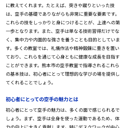
空手初心者におすすめの教室とは
に教えてくれます。たとえば、突きや蹴りといった技
は、空手の基礎でありながらも非常に重要な要素です。
新しい挑戦としての空手の意義
これらの技をしっかりと身につけることが、上達への第
初心者でも安心な指導内容
一歩となります。また、空手は単なる技術習得だけでな
熊本市で空手を始める際の心構え
く、集中力や内面的な強さを養うことも目的としていま
挑戦を楽しむ空手教室の魅力
す。多くの教室では、礼儀作法や精神鍛錬に重きを置い
空手を通じて得られるスキル
ており、これらを通じて心身ともに健康な成長を目指す
熊本市の空手教室で体力づくりと集中力を育む
ことができます。熊本市の空手教室で指導されるこれら
体力向上を目指す空手教室の特徴
の基本技は、初心者にとって理想的な学びの場を提供し
てくれることでしょう。
集中力を鍛える空手の練習方法
健康維持に最適な空手の魅力
初心者にとっての空手の魅力とは
空手で得られる心と体のバランス
初心者にとって空手の魅力は、多くの面で感じられるで
熊本市の空手教室での体力トレーニング
しょう。まず、空手は全身を使った運動であるため、体
集中力向上のための空手の役割
力の向上に大きく貢献します。特にデスクワークが中心