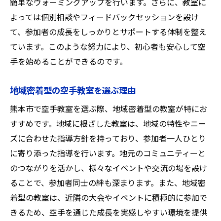
簡単なウォーミングアップを行います。さらに、教室に
体力づくりのための空手の重要性
よっては個別相談やフィードバックセッションを設け
て、参加者の成長をしっかりとサポートする体制を整え
総合的な体力向上を目指す空手教室
ています。このような努力により、初心者も安心して空
熊本市で空手を始めるならおすすめの教室で無
手を始めることができるのです。
料体験
熊本市で無料体験ができる空手教室一覧
地域密着型の空手教室を選ぶ理由
初めての方に嬉しい無料体験の特典
熊本市で空手教室を選ぶ際、地域密着型の教室が特にお
無料体験で確認するべきポイント
すすめです。地域に根ざした教室は、地域の特性やニー
熊本市の空手教室での体験内容
ズに合わせた指導方針を持っており、参加者一人ひとり
空手の無料体験を通じて感じる変化
に寄り添った指導を行います。地元のコミュニティーと
おすすめ教室での無料体験の流れ
のつながりを活かし、様々なイベントや交流の場を設け
ることで、参加者同士の絆も深まります。また、地域密
着型の教室は、近隣の大会やイベントに積極的に参加で
きるため、空手を通じた成長を実感しやすい環境を提供