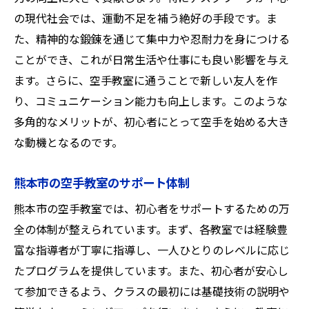
空手教室で学ぶ礼儀と精神力熊本市のおすすめ
の現代社会では、運動不足を補う絶好の手段です。ま
教室
た、精神的な鍛錬を通じて集中力や忍耐力を身につける
礼儀を重んじる空手の教室
ことができ、これが日常生活や仕事にも良い影響を与え
精神力を鍛える空手の練習法
ます。さらに、空手教室に通うことで新しい友人を作
熊本市での空手教室の教育方針
り、コミュニケーション能力も向上します。このような
多角的なメリットが、初心者にとって空手を始める大き
人間性を育む空手の効果
な動機となるのです。
礼儀作法を学ぶ場としての空手
精神力強化のための空手教室
熊本市の空手教室のサポート体制
熊本市の空手教室で健全な体力づくりをするメ
熊本市の空手教室では、初心者をサポートするための万
リット
全の体制が整えられています。まず、各教室では経験豊
健全な体力づくりに必要な空手の練習
富な指導者が丁寧に指導し、一人ひとりのレベルに応じ
健康的なライフスタイルとしての空手
たプログラムを提供しています。また、初心者が安心し
空手を通じて得られる持久力
て参加できるよう、クラスの最初には基礎技術の説明や
熊本市の空手教室での体力測定