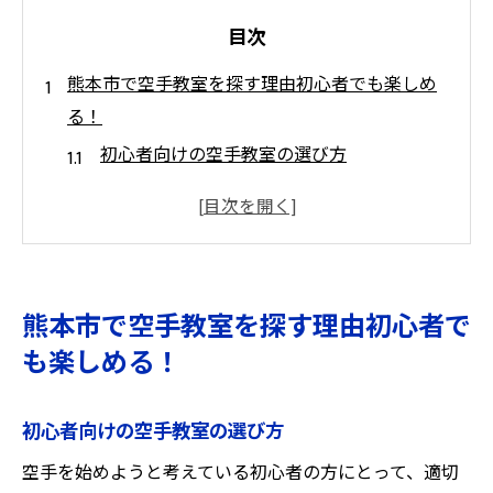
目次
熊本市で空手教室を探す理由初心者でも楽しめ
る！
初心者向けの空手教室の選び方
熊本市の空手教室で学べる基本技
初心者にとっての空手の魅力とは
熊本市の空手教室のサポート体制
地域密着型の空手教室を選ぶ理由
熊本市で空手教室を探す理由初心者で
初心者が空手を始める際の注意点
も楽しめる！
空手教室での無料体験健康と趣味を見つける絶
好の機会
初心者向けの空手教室の選び方
無料体験で空手の楽しさを体感
空手を始めようと考えている初心者の方にとって、適切
実際の指導を体験するメリット