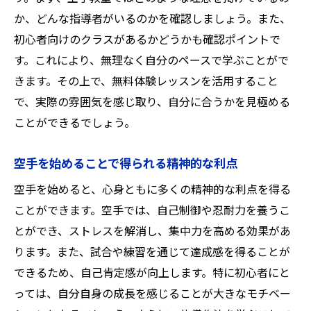
宇土市での空手教室の特色
か、どんな指導者がいるのかを確認しましょう。また、
空手教室でのネットワーク構築の利点
初心者向けのクラスがあるかどうかも確認ポイントで
空手教室で心身を鍛える！宇土市で始める初心
す。これにより、無理なく自分のペースで学ぶことがで
者のための道
きます。その上で、無料体験レッスンを活用すること
空手を始めるためのステップバイステップ
で、実際の雰囲気を感じ取り、自分に合うかを見極める
ガイド
ことができるでしょう。
初心者が知っておくべき空手の基本理念
空手を始めることで得られる精神的な利点
宇土市で空手を始める利点
空手教室で得られるフィジカルフィットネ
空手を始めると、心身ともに多くの精神的な利点を得る
ス
ことができます。空手では、自己制御や忍耐力を養うこ
初心者に必要な空手の必須アイテム
とができ、ストレスを解消し、集中力を高める効果があ
ります。また、試合や練習を通じて達成感を得ることが
空手道場での初めての体験談
できるため、自己肯定感が向上します。特に初心者にと
熊本県宇土市で初心者が空手教室を活用して得
っては、自分自身の成長を感じることが大きなモチベー
られるもの