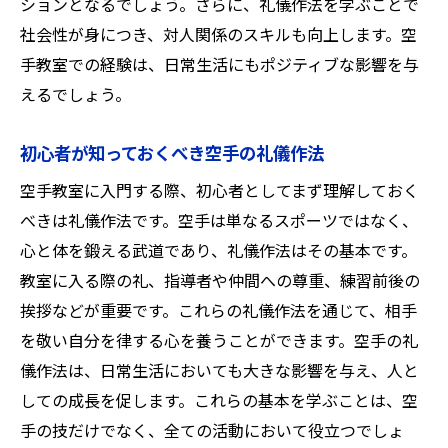
ションとなるでしょう。さらに、礼儀作法を学ぶことで
空手を通じて得る友人と絆
社会性が身につき、対人関係のスキルも向上します。空
自己防衛以外に得られるスキル
手教室での経験は、日常生活にもポジティブな影響を与
空手の稽古から学ぶリーダーシップ
えるでしょう。
初心者でも達成できる空手の目標
初心者が知っておくべき空手の礼儀作法
空手が日常生活に与える影響
空手を通して得られる自信と誇り
空手教室に入門する際、初心者としてまず理解しておく
空手教室の魅力！熊本県宇土市で初心者が挑戦
べきは礼儀作法です。空手は単なるスポーツではなく、
する価値
心と体を鍛える武道であり、礼儀作法はその基本です。
教室に入る際の礼、指導者や仲間への尊重、練習前後の
空手の魅力的な歴史と文化
挨拶などが重要です。これらの礼儀作法を通じて、相手
初心者でも楽しめる空手の試合
を敬い自分を律する心を養うことができます。空手の礼
空手を始めることで広がる視野
儀作法は、日常生活においても大きな影響を与え、人と
宇土市での空手イベント情報
しての成長を促します。これらの基本を学ぶことは、空
初心者が感じる空手の魅力
手の技だけでなく、全ての活動において役立つでしょ