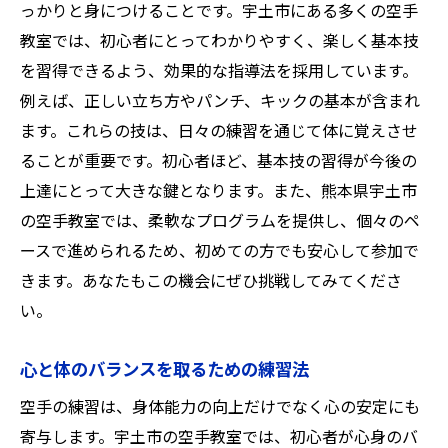
っかりと身につけることです。宇土市にある多くの空手
空手教室でのウォームアップの重要性
教室では、初心者にとってわかりやすく、楽しく基本技
初心者向けの怪我予防方法
を習得できるよう、効果的な指導法を採用しています。
健康的なライフスタイルのための空手
例えば、正しい立ち方やパンチ、キックの基本が含まれ
空手教室で身につく自己防衛のスキル
ます。これらの技は、日々の練習を通じて体に覚えさせ
ることが重要です。初心者ほど、基本技の習得が今後の
初心者必見！熊本県宇土市の空手教室で学ぶ心
上達にとって大きな鍵となります。また、熊本県宇土市
の強さ
の空手教室では、柔軟なプログラムを提供し、個々のペ
空手がもたらす精神力の強化
ースで進められるため、初めての方でも安心して参加で
ストレス解消に役立つ空手の効果
きます。あなたもこの機会にぜひ挑戦してみてくださ
空手で培う忍耐力と集中力
い。
初心者が目指すべき心の持ち方
空手を通じた心の平穏の見つけ方
心と体のバランスを取るための練習法
心の強さを育むための空手の哲学
空手の練習は、身体能力の向上だけでなく心の安定にも
宇土市の空手教室で初心者が体験する自己成長
寄与します。宇土市の空手教室では、初心者が心身のバ