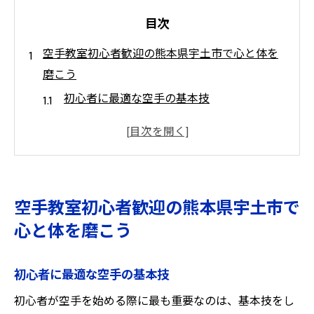
目次
空手教室初心者歓迎の熊本県宇土市で心と体を
磨こう
初心者に最適な空手の基本技
心と体のバランスを取るための練習法
宇土市での空手教室の選び方
空手を始めることで得られる精神的な利点
初心者が知っておくべき空手の礼儀作法
空手教室初心者歓迎の熊本県宇土市で
空手の基本姿勢とその重要性
心と体を磨こう
熊本県宇土市で空手教室が初心者に提供する健
康と安全の秘訣
初心者に最適な空手の基本技
空手で学ぶ健康維持の基礎
初心者が空手を始める際に最も重要なのは、基本技をし
初心者が注意すべき安全対策