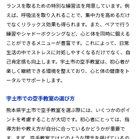
のプロセス
ランスを取るための特別な練習法を用意しています。例
初めての昇級試験への挑戦
えば、呼吸法を取り入れることで、集中力を高めるだけ
でなくリラックス効果も得られます。また、ペアで行う
失敗から学ぶ空手の教え
練習やシャドーボクシングなど、心と体を同時に鍛える
空手を通した自己評価と成長
ことができるメニューが豊富です。これによって、日常
長期的な目標設定と達成法
生活の中でストレスに対処しやすくなるだけでなく、自
初心者が克服すべき初期の壁
己肯定感も向上します。宇土市の空手教室は、初心者が
空手がもたらす自己成長の喜び
楽しく継続できる環境を整えており、心と体の健康をト
熊本県宇土市で初心者が空手教室を選ぶべき理
ータルでサポートします。
由とは
宇土市での空手教室の選び方
安全でサポートが充実した環境
初心者に優しい指導スタイル
熊本県宇土市で空手教室を選ぶ際には、いくつかのポイ
空手教室の地域コミュニティへの貢献
ントを考慮することが大切です。初心者にとっては、指
導方針や教え方が自分に合っているかどうかが重要で
初めての空手教室選びのポイント
す。まず、空手教室ではどのような理念を掲げているの