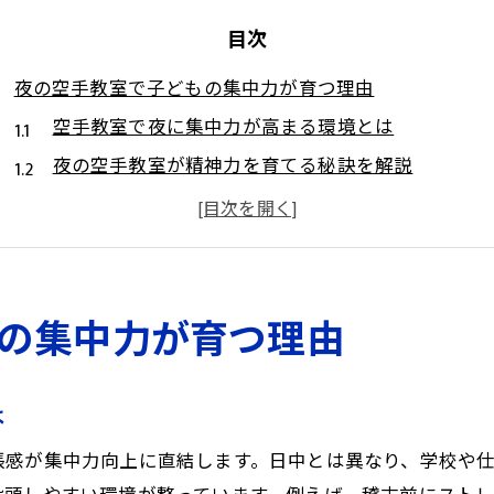
目次
夜の空手教室で子どもの集中力が育つ理由
空手教室で夜に集中力が高まる環境とは
夜の空手教室が精神力を育てる秘訣を解説
空手教室で学ぶ夜のルーティンと習慣化
夜間の空手教室が子どもの落ち着きを養う理由
空手教室で夜に集中力アップが期待できる仕組み
仕事後でも通える夜間空手教室の魅力とは
の集中力が育つ理由
空手教室の夜クラスが忙しい家庭に選ばれる理由
夜間空手教室で仕事後にリフレッシュできる魅力
は
空手教室の夜クラスで家族の時間も大切にできる工
張感が集中力向上に直結します。日中とは異なり、学校や
夜の空手教室が現代の生活スタイルに合うポイント