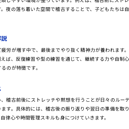
没頭しやすい環境が整っています。例えば、稽古前にスト
空手教室の夜クラスで無理なく続けられる秘訣
す。夜の落ち着いた空間で稽古することで、子どもたちは
空手教室の夜クラスが心と体を鍛える秘訣
夜の空手教室で心身バランスを整える方法
空手教室の夜クラスが健康維持に役立つ理由
解説
空手教室で夜に精神力と体力を同時に伸ばす
ど疲労が増す中で、最後までやり抜く精神力が養われます
夜間空手教室でストレス発散と集中力強化を実現
例えば、反復練習や型の練習を通じて、継続する力や自制
空手教室の夜クラスが子どもの自信を育てる仕組み
するのが特徴です。
集中力を伸ばすなら夜の空手教室がおすすめ
空手教室の夜クラスで集中力アップを目指すコツ
化
夜の空手教室が勉強や生活にも活きる理由
い、稽古前後にストレッチや黙想を行うことが日々のルー
空手教室で夜に身につく集中トレーニング法
ります。具体的には、稽古後の振り返りや翌日の準備を取
夜間空手教室で子どものやる気を引き出す方法
は自律心や時間管理スキルも身につけていきます。
空手教室の夜クラスで得られる学習効果とは