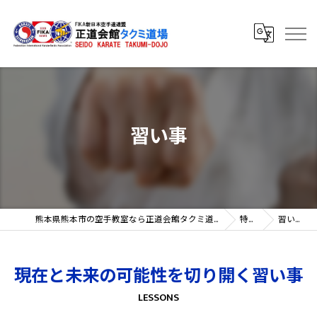
習い事
熊本県熊本市の空手教室なら正道会館タクミ道場
特徴
習い事
現在と未来の可能性を切り開く習い事
LESSONS