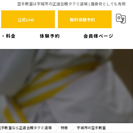
空手教室は宇城市の正道会館タクミ道場 | 護身術としても有用
公式LINE
無料体験予約
ス・料金
体験予約
会員様ページ
空手教室なら正道会館タクミ道場
特徴
宇城市の空手教室