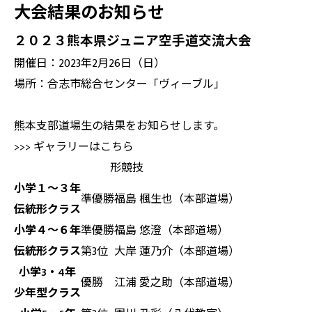
大会結果のお知らせ
２０２３熊本県ジュニア空手道交流大会
開催日：2023年2月26日（日）
場所：合志市総合センター「ヴィーブル」
熊本支部道場生の結果をお知らせします。
>>> ギャラリーはこちら
形競技
小学１～３年
準優勝
福島 楓生也（本部道場）
伝統形クラス
小学４～６年
準優勝
福島 悠澄（本部道場）
伝統形クラス
第3位
大岸 蓮乃介（本部道場）
小学3・4年
優勝
江浦 愛之助（本部道場）
少年型クラス