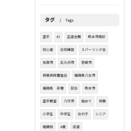
タグ
Tags
空手
K1
正道会館
熊本市南区
初心者
合同練習
スパーリング会
佐賀市
北九州市
宮崎市
昇級昇段審査会
福岡県八女市
福岡県 宗像
試合
熊本市
空手教室
八代市
始めて
体験
小学生
中学生
女の子
シニア
格闘技
4歳
武道