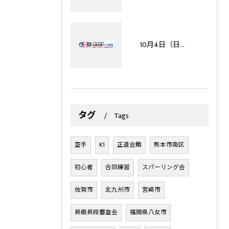
10月4日（日）【REAL予選】リアルチャンピオンシップ九州ファイナルカップ（※8/12申込締切）
タグ
Tags
空手
K1
正道会館
熊本市南区
初心者
合同練習
スパーリング会
佐賀市
北九州市
宮崎市
昇級昇段審査会
福岡県八女市